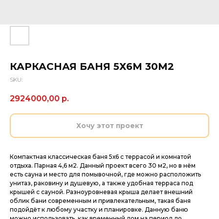
КАРКАСНАЯ БАНЯ 5Х6М 30М2
SKU:
2924000,00
р.
Хочу этот проект
Компактная классическая баня 5х6 с террасой и комнатой
отдыха. Парная 4,6 м2. Данный проект всего 30 м2, но в нём
есть сауна и место для помывочной, где можно расположить
унитаз, раковину и душевую, а также удобная терраса под
крышей с сауной. Разноуровневая крыша делает внешний
облик бани современным и привлекательным, такая баня
подойдёт к любому участку и планировке. Данную баню
можно использовать, как временный дом на период до