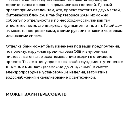
строительства основного дома, или как гостевой. Данный
проект примечателен тем, что, проект состоит из двух частей,
бытовка/хоз.блок 3х6 и тамбур+терраса 2х6м. Их можно
собрать по отдельности и по необходимости, так как там
отдельные полы, стены, крыша, фундамент и тд. и тп. Такой дом
вы можете построить сами, своими руками по нашим чертежам
или нашими силами.
Отделка бани может быть изменена под ваши предпочтения,
по проекту: наружная предчистовая ОSB и внутренняя
чистовая вагонка во всех помещениях входит в стоимость
проекта. Также в цену проекта включён фундамент, утепление
100/150мм мин. ваты (возможно до 200/250мм), в смете:
электропроводка и установочные изделия, автоматика
водоснабжения и канализование с сантехникой.
МОЖЕТ ЗАИНТЕРЕСОВАТЬ