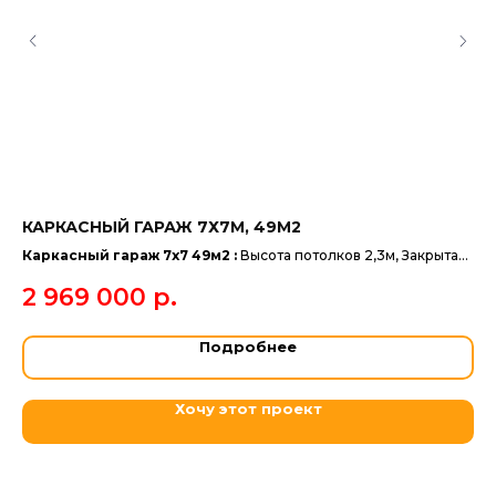
КАРКАСНЫЙ ГАРАЖ 7Х7М, 49М2
КА
Каркасный гараж 7х7 49м2 :
Высота потолков 2,3м, Закрытая
Ка
часть 32м2, Открытая часть 17м2, высота в коньке 4,1 (4,3)м.
2,1
2 969 000
р.
5
Подробнее
Хочу этот проект