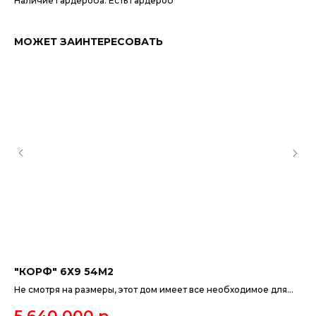
Наличие гардероба: Есть гардероб
МОЖЕТ ЗАИНТЕРЕСОВАТЬ
"КОРФ" 6Х9 54М2
"Н
Не смотря на размеры, этот дом имеет все необходимое для
До
комфортного проживания и отдыха небольшой семьи из 2-3
пе
человек. Кухня сможет разместить не только хозяев, но и
пе