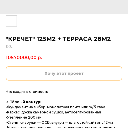
"КРЕЧЕТ" 125М2 + ТЕРРАСА 28М2
SKU:
10570000,00
р.
Хочу этот проект
Что входит в стоимость:
🔹
Тёплый контур:
-Фундамент на выбор: монолитная плита или ж/б сваи
-Каркас: доска камерной сушки, антисептированная
-Утепление 200 мм
-Стены: снаружи — ОСБ, внутри — влагостойкий гипс 12мм
-Крыша: металлочерепица с вентиляционными проходками