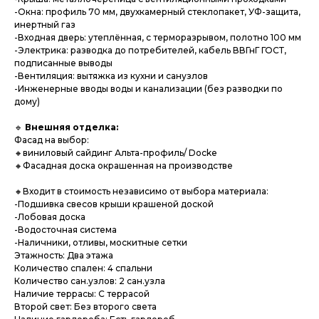
-Окна: профиль 70 мм, двухкамерный стеклопакет, УФ-защита,
инертный газ
-Входная дверь: утеплённая, с терморазрывом, полотно 100 мм
-Электрика: разводка до потребителей, кабель ВВГнГ ГОСТ,
подписанные выводы
-Вентиляция: вытяжка из кухни и санузлов
-Инженерные вводы воды и канализации (без разводки по
дому)
🔹
Внешняя отделка:
Фасад на выбор:
🔸виниловый сайдинг Альта-профиль/ Docke
🔸Фасадная доска окрашенная на производстве
🔸Входит в стоимость независимо от выбора материала:
-Подшивка свесов крыши крашеной доской
-Лобовая доска
-Водосточная система
-Наличники, отливы, москитные сетки
Этажность: Два этажа
Количество спален: 4 спальни
Количество сан.узлов: 2 сан.узла
Наличие террасы: С террасой
Второй свет: Без второго света