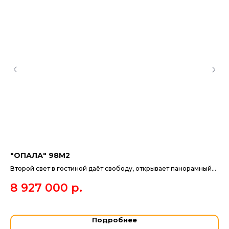
"ОПАЛА" 98М2
"Б
18
Второй свет в гостиной даёт свободу, открывает панорамный
вид и даёт насладится лучами солнца за посиделками с
Дл
8 927 000
р.
родными.
1
Подробнее