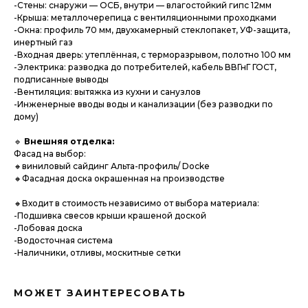
-Стены: снаружи — ОСБ, внутри — влагостойкий гипс 12мм
-Крыша: металлочерепица с вентиляционными проходками
-Окна: профиль 70 мм, двухкамерный стеклопакет, УФ-защита,
инертный газ
-Входная дверь: утеплённая, с терморазрывом, полотно 100 мм
-Электрика: разводка до потребителей, кабель ВВГнГ ГОСТ,
подписанные выводы
-Вентиляция: вытяжка из кухни и санузлов
-Инженерные вводы воды и канализации (без разводки по
дому)
🔹
Внешняя отделка:
Фасад на выбор:
🔸виниловый сайдинг Альта-профиль/ Docke
🔸Фасадная доска окрашенная на производстве
🔸Входит в стоимость независимо от выбора материала:
-Подшивка свесов крыши крашеной доской
-Лобовая доска
-Водосточная система
-Наличники, отливы, москитные сетки
МОЖЕТ ЗАИНТЕРЕСОВАТЬ