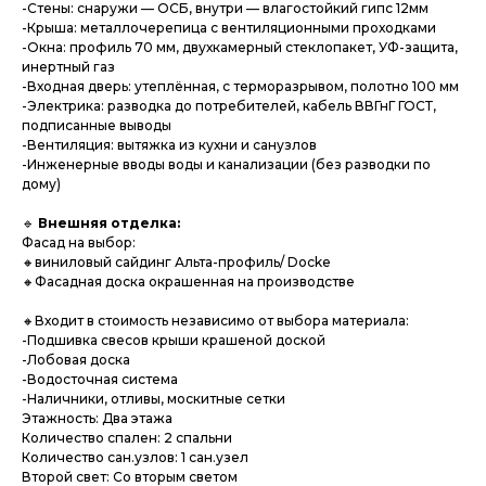
-Стены: снаружи — ОСБ, внутри — влагостойкий гипс 12мм
-Крыша: металлочерепица с вентиляционными проходками
-Окна: профиль 70 мм, двухкамерный стеклопакет, УФ-защита,
инертный газ
-Входная дверь: утеплённая, с терморазрывом, полотно 100 мм
-Электрика: разводка до потребителей, кабель ВВГнГ ГОСТ,
подписанные выводы
-Вентиляция: вытяжка из кухни и санузлов
-Инженерные вводы воды и канализации (без разводки по
дому)
🔹
Внешняя отделка:
Фасад на выбор:
🔸виниловый сайдинг Альта-профиль/ Docke
🔸Фасадная доска окрашенная на производстве
🔸Входит в стоимость независимо от выбора материала:
-Подшивка свесов крыши крашеной доской
-Лобовая доска
-Водосточная система
-Наличники, отливы, москитные сетки
Этажность: Два этажа
Количество спален: 2 спальни
Количество сан.узлов: 1 сан.узел
Второй свет: Со вторым светом