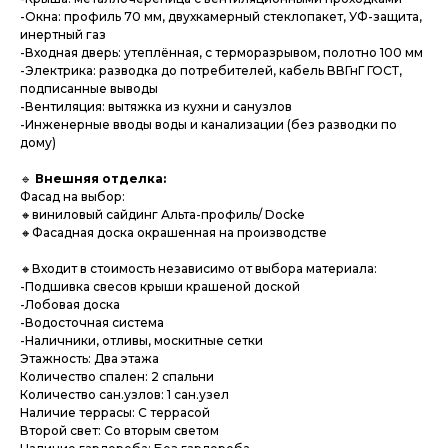
-Окна: профиль 70 мм, двухкамерный стеклопакет, УФ-защита,
инертный газ
-Входная дверь: утеплённая, с терморазрывом, полотно 100 мм
-Электрика: разводка до потребителей, кабель ВВГнГ ГОСТ,
подписанные выводы
-Вентиляция: вытяжка из кухни и санузлов
-Инженерные вводы воды и канализации (без разводки по
дому)
🔹
Внешняя отделка:
Фасад на выбор:
🔸виниловый сайдинг Альта-профиль/ Docke
🔸Фасадная доска окрашенная на производстве
🔸Входит в стоимость независимо от выбора материала:
-Подшивка свесов крыши крашеной доской
-Лобовая доска
-Водосточная система
-Наличники, отливы, москитные сетки
Этажность: Два этажа
Количество спален: 2 спальни
Количество сан.узлов: 1 сан.узел
Наличие террасы: С террасой
Второй свет: Со вторым светом