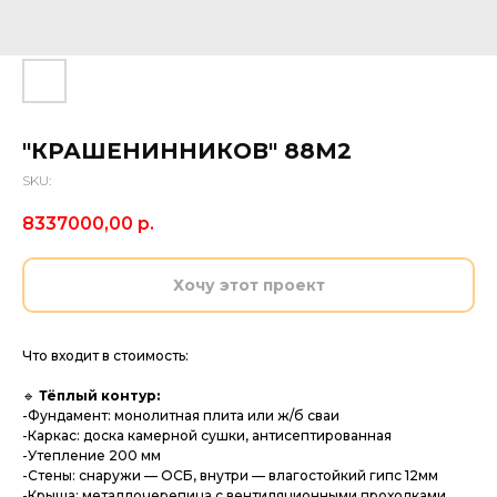
"КРАШЕНИННИКОВ" 88М2
SKU:
8337000,00
р.
Хочу этот проект
Что входит в стоимость:
🔹
Тёплый контур:
-Фундамент: монолитная плита или ж/б сваи
-Каркас: доска камерной сушки, антисептированная
-Утепление 200 мм
-Стены: снаружи — ОСБ, внутри — влагостойкий гипс 12мм
-Крыша: металлочерепица с вентиляционными проходками