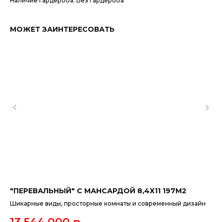
Наличие гардероба: Без гардероба
МОЖЕТ ЗАИНТЕРЕСОВАТЬ
"ПЕРЕВАЛЬНЫЙ" С МАНСАРДОЙ 8,4Х11 197М2
"К
15
Шикарные виды, просторные комнаты и современный дизайн
Эт
сп