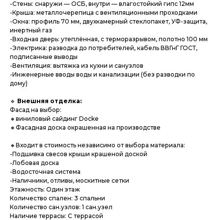
-Стены: снаружи — ОСБ, внутри — влагостойкий гипс 12мм
-Крыша: металлочерепица с вентиляционными проходками
-Окна: профиль 70 мм, двухкамерный стеклопакет, УФ-защита,
инертный газ
-Входная дверь: утеплённая, с терморазрывом, полотно 100 мм
-Электрика: разводка до потребителей, кабель ВВГнГ ГОСТ,
подписанные выводы
-Вентиляция: вытяжка из кухни и санузлов
-Инженерные вводы воды и канализации (без разводки по
дому)
🔹
Внешняя отделка:
Фасад на выбор:
🔸виниловый сайдинг Docke
🔸Фасадная доска окрашенная на производстве
🔸Входит в стоимость независимо от выбора материала:
-Подшивка свесов крыши крашеной доской
-Лобовая доска
-Водосточная система
-Наличники, отливы, москитные сетки
Этажность: Один этаж
Количество спален: 3 спальни
Количество сан.узлов: 1 сан.узел
Наличие террасы: С террасой