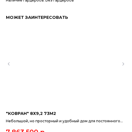
Наличие гардероба: Без гардероба
МОЖЕТ ЗАИНТЕРЕСОВАТЬ
"КОВРАН" 8Х9,2 73М2
"А
Небольшой, но просторный и удобный дом для постоянного
Ко
проживания, с двумя спальнями. Проект позволяет сделать
пр
гостиную больше, разместив её не напротив кухни, а по
сд