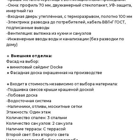
-Окна: профиль 70 мм, двухкамерный стеклопакет, УФ-защита,
инертный газ
-Входная дверь: утеплённая, с терморазрывом, полотно 100 мм
-Электрика: разводка до потребителей, кабель ВВГнГ ГОСТ,
подписанные выводы
-Вентиляция: вытяжка из кухни и санузлов
-Инженерные вводы воды и канализации (без разводки по
дому)
🔹
Внешняя отделка:
Фасад на выбор:
🔸виниловый сайдинг Docke
🔸Фасадная доска окрашенная на производстве
🔸Входит в стоимость независимо от выбора материала:
-Подшивка свесов крыши крашеной доской
-Лобовая доска
-Водосточная система
-Наличники, отливы, москитные сетки
Этажность: Один этаж
Количество спален: 3 спальни
Количество сан.узлов: 2 сан.узла
Наличие террасы: С террасой
Второй свет: Без второго света