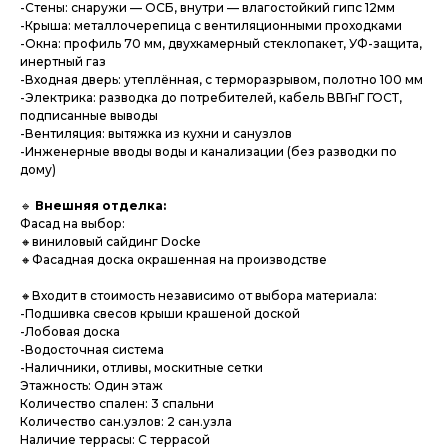
-Стены: снаружи — ОСБ, внутри — влагостойкий гипс 12мм
-Крыша: металлочерепица с вентиляционными проходками
-Окна: профиль 70 мм, двухкамерный стеклопакет, УФ-защита,
инертный газ
-Входная дверь: утеплённая, с терморазрывом, полотно 100 мм
-Электрика: разводка до потребителей, кабель ВВГнГ ГОСТ,
подписанные выводы
-Вентиляция: вытяжка из кухни и санузлов
-Инженерные вводы воды и канализации (без разводки по
дому)
🔹
Внешняя отделка:
Фасад на выбор:
🔸виниловый сайдинг Docke
🔸Фасадная доска окрашенная на производстве
🔸Входит в стоимость независимо от выбора материала:
-Подшивка свесов крыши крашеной доской
-Лобовая доска
-Водосточная система
-Наличники, отливы, москитные сетки
Этажность: Один этаж
Количество спален: 3 спальни
Количество сан.узлов: 2 сан.узла
Наличие террасы: С террасой